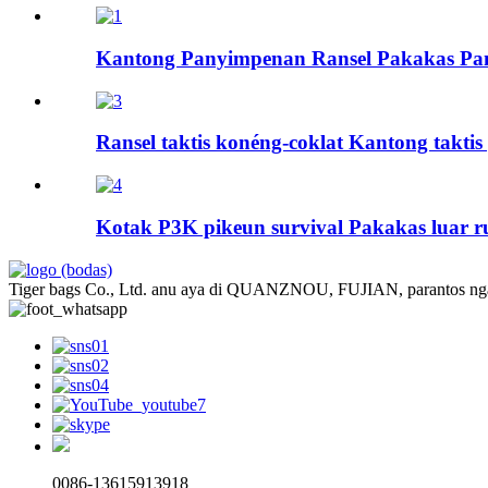
Kantong Panyimpenan Ransel Pakakas Pan
Ransel taktis konéng-coklat Kantong taktis 
Kotak P3K pikeun survival Pakakas luar 
Tiger bags Co., Ltd. anu aya di QUANZNOU, FUJIAN, parantos ngaha
0086-13615913918