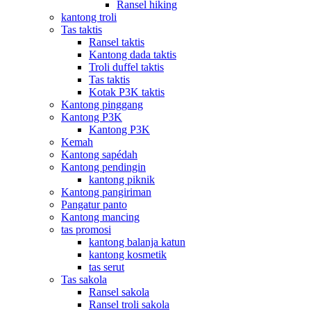
Ransel hiking
kantong troli
Tas taktis
Ransel taktis
Kantong dada taktis
Troli duffel taktis
Tas taktis
Kotak P3K taktis
Kantong pinggang
Kantong P3K
Kantong P3K
Kemah
Kantong sapédah
Kantong pendingin
kantong piknik
Kantong pangiriman
Pangatur panto
Kantong mancing
tas promosi
kantong balanja katun
kantong kosmetik
tas serut
Tas sakola
Ransel sakola
Ransel troli sakola