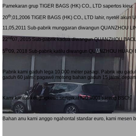
Pamekaran grup TIGER BAGS (HK) CO., LTD sapertos kieu:
th
20
,01,2006 TIGER BAGS (HK) CO., LTD lahir, nyetél akun 
11,05,2011 Sub-pabrik munggaran diwangun QUANZHOU 
nd
22
07, 2015 Sub-pabrik kadua diwangun QUANZHOU BAOL
th
5
09, 2018 Sub-pabrik katilu diwangun QUANZHOU HUAQI
Pabrik kami gaduh lega 10.000 méter pasagi. Pabrik ieu gaduh
gaduh 60 jalmi; pagawé motong bahan gaduh 15 jalmi; depar
Kami kantos kéngingkeun sertipikat ISO 9001 sareng BSCI.
Bahan anu kami anggo ngahontal standar euro, kami mesen 