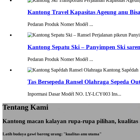
Kantong Travel Kapasitas Ageung anu Bisa
Pedaran Produk Nomer Modél ...
Kantong Sepatu Ski – Panyimpen Ski sare
Pedaran Produk Nomer Modél ...
Tas Bersepeda Ransel Olahraga Sepeda Out
Inpormasi Dasar Modél NO. LY-LCY003 Ins...
Tentang Kami
Kantong macan kalayan rupa-rupa pilihan, kualitas 
Latih budaya gawé bareng urang: "kualitas anu utama"