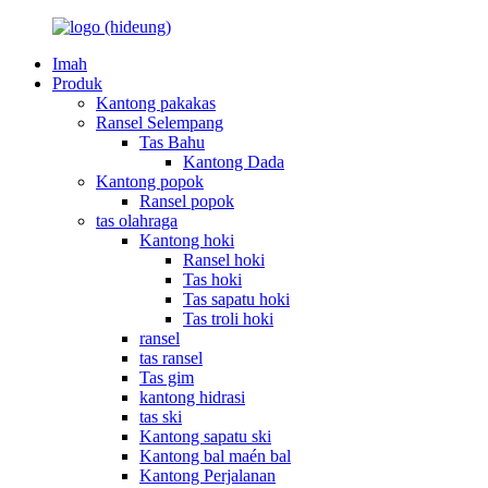
Imah
Produk
Kantong pakakas
Ransel Selempang
Tas Bahu
Kantong Dada
Kantong popok
Ransel popok
tas olahraga
Kantong hoki
Ransel hoki
Tas hoki
Tas sapatu hoki
Tas troli hoki
ransel
tas ransel
Tas gim
kantong hidrasi
tas ski
Kantong sapatu ski
Kantong bal maén bal
Kantong Perjalanan