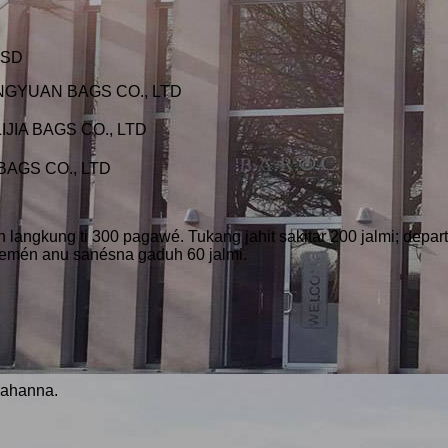
USD
LINGYUAN BAGS CO., LTD
IJIA BAGS CO., LTD
 BAGS CO., LTD
 langkung ti 300 pagawé. Tukang jahit sakitar 200 jalmi; depa
temén anu sanésna gaduh 60 jalmi.
bahanna.