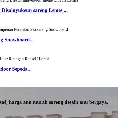
 Disaluyukeun sareng Lemes ...
ng Snowboard...
door Sepeda...
saé, harga anu murah sareng desain anu bergaya.