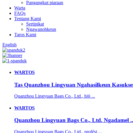
Pangangkut piaraan
Warta
FAQs
Tentang Kami
Sertipikat
Ngawanohkeun
Taros Kami
English
WARTOS
Tas Quanzhou Lingyuan Ngahasilkeun Kasukses
Quanzhou Lingyuan Bags Co., Ltd., hiji ...
WARTOS
Quanzhou Lingyuan Bags Co., Ltd. Ngadamel ..
Quanzhou Lingyuan Bags Co., Ltd., profési ...