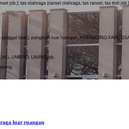
ansel jsb.); tas olahraga (ransel olahraga, tas ransel, tas troli 
on (unggal taun), pangecér luar ruangan, HONGKONG FAIR, S
, GNG
, UMBRO, LINING jsb.
epang.
hraga luar ruangan