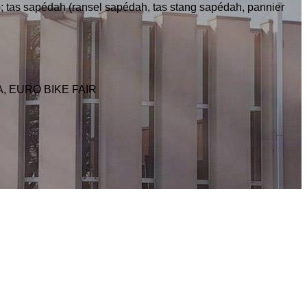
jsb.); tas sapédah (ransel sapédah, tas stang sapédah, pannier
SA, EURO BIKE FAIR