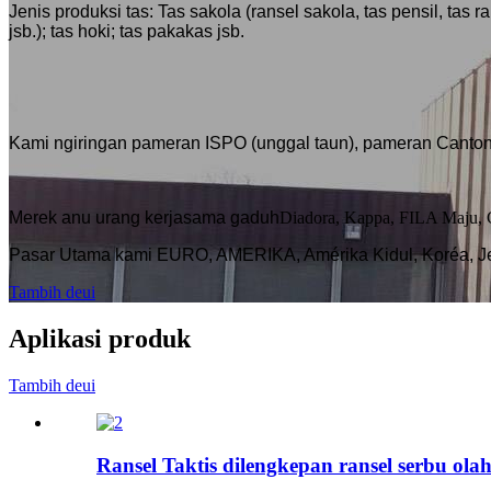
Jenis produksi tas: Tas sakola (ransel sakola, tas pensil, tas r
jsb.); tas hoki; tas pakakas jsb.
Kami ngiringan pameran ISPO (unggal taun), pameran Cant
Merek anu urang kerjasama gaduh
Diadora, Kappa, FILA Maju
Pasar Utama kami EURO, AMERIKA, Amérika Kidul, Koréa, J
Tambih deui
Aplikasi produk
Tambih deui
Ransel Taktis dilengkepan ransel serbu ola