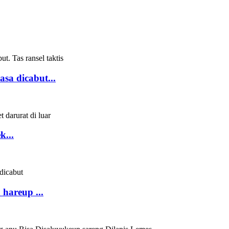
asa dicabut...
k...
hareup ...