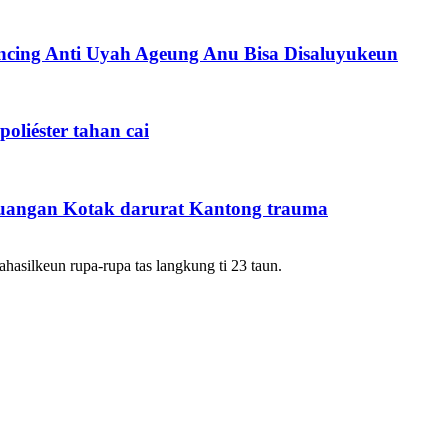
cing Anti Uyah Ageung Anu Bisa Disaluyukeun
poliéster tahan cai
ruangan Kotak darurat Kantong trauma
silkeun rupa-rupa tas langkung ti 23 taun.