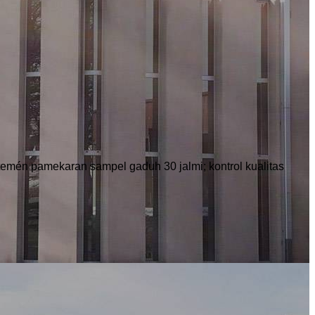
rtemén pamekaran sampel gaduh 30 jalmi; kontrol kualitas